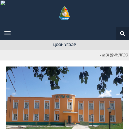
ЦӨӨН ҮГЭЭР
- МЭНДЧИЛГЭЭ