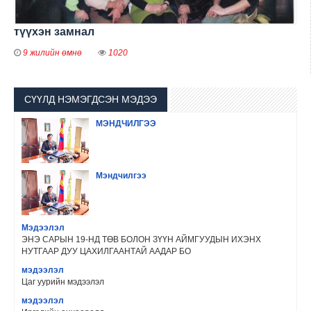
түүхэн замнал
9 жилийн өмнө
1020
СҮҮЛД НЭМЭГДСЭН МЭДЭЭ
МЭНДЧИЛГЭЭ
Мэндчилгээ
Мэдээлэл
ЭНЭ САРЫН 19-НД ТӨВ БОЛОН ЗҮҮН АЙМГУУДЫН ИХЭНХ
НУТГААР ДУУ ЦАХИЛГААНТАЙ ААДАР БО
мэдээлэл
Цаг уурийн мэдээлэл
мэдээлэл