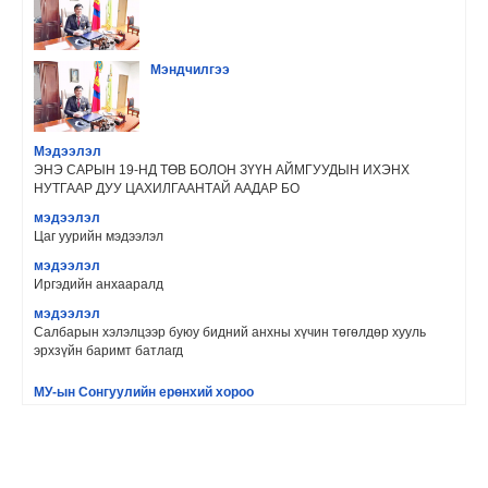
Мэндчилгээ
Мэдээлэл
ЭНЭ САРЫН 19-НД ТӨВ БОЛОН ЗҮҮН АЙМГУУДЫН ИХЭНХ
НУТГААР ДУУ ЦАХИЛГААНТАЙ ААДАР БО
мэдээлэл
Цаг уурийн мэдээлэл
мэдээлэл
Иргэдийн анхааралд
мэдээлэл
Салбарын хэлэлцээр буюу бидний анхны хүчин төгөлдөр хууль
эрхзүйн баримт батлагд
МУ-ын Сонгуулийн ерөнхий хороо
Сонгуулийн хороонд ажиллах ажилтны сургалтын сорил 2021 оны
3 дугаар сарын 31-ни
Сэлэнгэ аймгийн Цагдаагийн газар
Нус цэрээ бүү хая‼ Гудамжинд нус цэрээ хаях нь олон халдварт