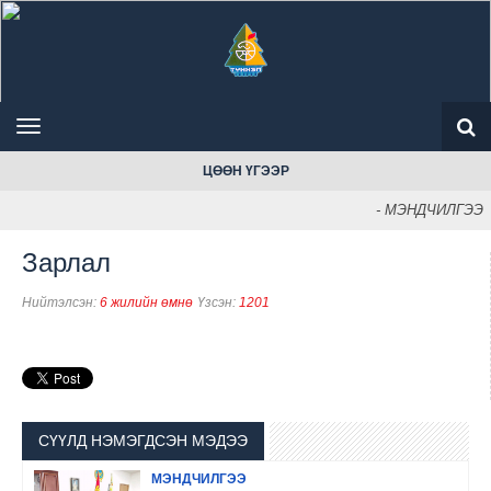
ЦӨӨН ҮГЭЭР
- МЭНДЧИЛГЭЭ
Зарлал
Нийтэлсэн:
6 жилийн өмнө
Үзсэн:
1201
СҮҮЛД НЭМЭГДСЭН МЭДЭЭ
МЭНДЧИЛГЭЭ