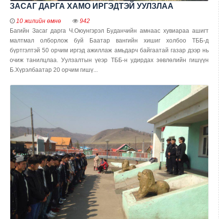
ЗАСАГ ДАРГА ХАМО ИРГЭДТЭЙ УУЛЗЛАА
10 жилийн өмнө
942
Багийн Засаг дарга Ч.Оюунгэрэл Буданчийн амнаас хувиараа ашигт
малтмал олборлож буй Баатар вангийн хишиг холбоо ТББ-д
бүртгэлтэй 50 орчим иргэд ажиллаж амьдарч байгаатай газар дээр нь
очиж танилцлаа. Уулзалтын үеэр ТББ-н удирдах зөвлөлийн гишүүн
Б.Хүрэлбаатар 20 орчим гишү...