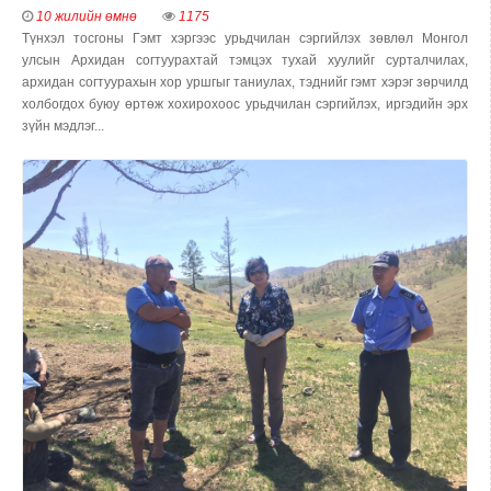
10 жилийн өмнө
1175
Түнхэл тосгоны Гэмт хэргээс урьдчилан сэргийлэх зөвлөл Монгол
улсын Архидан согтуурахтай тэмцэх тухай хуулийг сурталчилах,
архидан согтуурахын хор уршгыг таниулах, тэднийг гэмт хэрэг зөрчилд
холбогдох буюу өртөж хохирохоос урьдчилан сэргийлэх, иргэдийн эрх
зүйн мэдлэг...