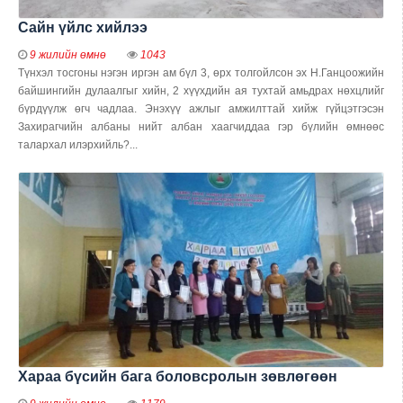
Сайн үйлс хийлээ
9 жилийн өмнө
1043
Түнхэл тосгоны нэгэн иргэн ам бүл 3, өрх толгойлсон эх Н.Ганцоожийн
байшингийн дулаалгыг хийн, 2 хүүхдийн ая тухтай амьдрах нөхцлийг
бүрдүүлж өгч чадлаа. Энэхүү ажлыг амжилттай хийж гүйцэтгэсэн
Захирагчийн албаны нийт албан хаагчиддаа гэр бүлийн өмнөөс
талархал илэрхийль?...
Хараа бүсийн бага боловсролын зөвлөгөөн