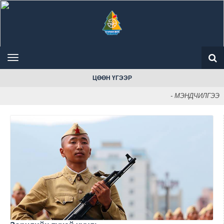
ЦӨӨН ҮГЭЭР
- МЭНДЧИЛГЭЭ