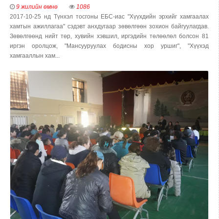
9 жилийн өмнө
1086
2017-10-25 нд Түнхэл тосгоны ЕБС-иас "Хүүхдийн эрхийг хамгаалах
хамтын ажиллагаа" сэдэвт анхдугаар зөвөлгөөн зохион байгуулагдав.
Зөвөлгөөнд нийт төр, хувийн хэвшил, иргэдийн төлөөлөл болсон 81
иргэн оролцож, "Мансууруулах бодисны хор уршиг", "Хүүхэд
хамгааллын хам...