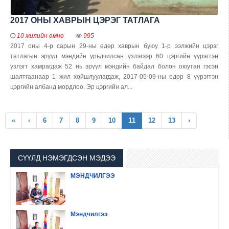
2017 ОНЫ ХАВРЫН ЦЭРЭГ ТАТЛАГА
10 жилийн өмнө
995
2017 оны 4-р сарын 29-ны өдөр хаврын буюу 1-р ээлжийн цэрэг
татлагын эрүүл мэндийн урьдчилсан үзлэгээр 60 цэргийн үүрэгтэн
үзлэгт хамрагдаж 52 нь эрүүл мэндийн байдал болон оюутан гэсэн
шалтгаанаар 1 жил хойшлуулагдаж, 2017-05-09-ны өдөр 8 үүрэгтэн
цэргийн албанд мордлоо. Эр цэргийн ал...
(current)
«
‹
6
7
8
9
10
11
12
13
›
СҮҮЛД НЭМЭГДСЭН МЭДЭЭ
МЭНДЧИЛГЭЭ
Мэндчилгээ