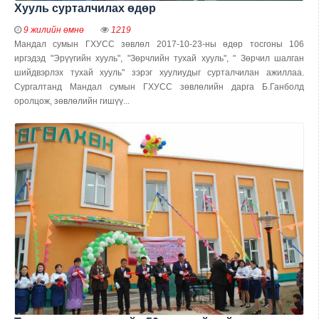
Хууль сурталчилах өдөр
9 жилийн өмнө
1219
Мандал сумын ГХУСС зөвлөл 2017-10-23-ны өдөр тосгоны 106
иргэдэд "Эрүүгийн хууль", "Зөрчлийн тухай хууль", " Зөрчил шалган
шийдвэрлэх тухай хууль" зэрэг хуулиудыг сурталчилан ажиллаа.
Сургалтанд Мандал сумын ГХУСС зөвлөлийн дарга Б.Ганболд
оролцож, зөвлөлийн гишүү...