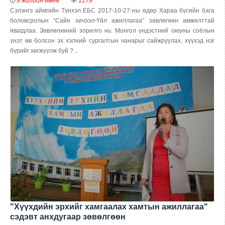
9 жилийн өмнө
1179
Сэлэнгэ аймгийн Түнхэл ЕБС 2017-10-27-ны өдөр Хараа бүсийн бага
боловсролын “Сайн хичээл-Үйл ажиллагаа” зөвлөгөөн амжилттай
явагдлаа. Зөвлөгөөний зорилго нь: Монгол үндэстний оюуны соёлын
үнэт өв болсон эх хэлний сургалтын чанарыг сайжруулах, хүүхэд нэг
бүрийг хөгжүүлж буй ?...
"Хүүхдийн эрхийг хамгаалах хамтын ажиллагаа"
сэдэвт анхдугаар зөвөлгөөн