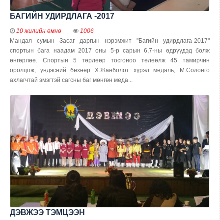
БАГИЙН УДИРДЛАГА -2017
10 жилийн өмнө
1006
Мандал сумын Засаг даргын нэрэмжит "Багийн удирдлага-2017"
спортын бага наадам 2017 оны 5-р сарын 6,7-ны өдрүүдэд болж
өнгөрлөө. Спортын 5 төрлөөр тосгоноо төлөөлж 45 тамирчин
оролцож, үндэсний бөхөөр Х.Жанболот хүрэл медаль, М.Солонго
ахлагчтай эмэгтэй сагсны баг мөнгөн меда...
ДЭВЖЭЭ ТЭМЦЭЭН