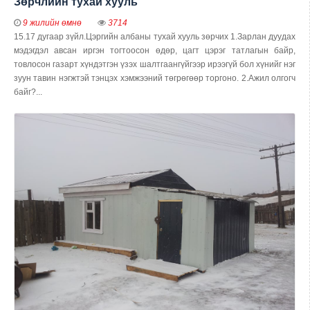
Зөрчлийн тухай хууль
9 жилийн өмнө
3714
15.17 дугаар зүйл.Цэргийн албаны тухай хууль зөрчих 1.Зарлан дуудах
мэдэгдэл авсан иргэн тогтоосон өдөр, цагт цэрэг татлагын байр,
товлосон газарт хүндэтгэн үзэх шалтгаангүйгээр ирээгүй бол хүнийг нэг
зуун тавин нэгжтэй тэнцэх хэмжээний төгрөгөөр торгоно. 2.Ажил олгогч
байг?...