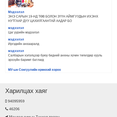
Мэдээлэл
ЭНЭ САРЫН 19-НД ТӨВ БОЛОН ЗҮҮН АЙМГУУДЫН ИХЭНХ
НУТГААР ДУУ ЦАХИЛГААНТАЙ ААДАР БО
мэдээлэл
Цаг уурийн мэдээлэл
мэдээлэл
Иргэдийн анхааралд
мэдээлэл
Салбарын хэлэлцээр буюу бидний анхны хүчин төгөлдөр хууль
эрхзүйн баримт батлагд
МУ-ын Сонгуулийн ерөнхий хороо
Сонгуулийн хороонд ажиллах ажилтны сургалтын сорил 2021 оны
3 дугаар сарын 31-ни
Сэлэнгэ аймгийн Цагдаагийн газар
Харилцах хаяг
Нус цэрээ бүү хая‼ Гудамжинд нус цэрээ хаях нь олон халдварт
өвчин тархах эрсдли
94095959
https://scontent.fuln5-1.fna.fbcdn.net/v/t1.0-
0/p526x296/157713341_5130840670321
46206
Зарлал
Мандал сумын Түнхэл тосгон