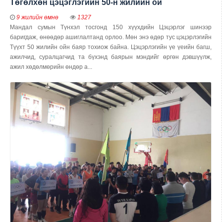
Төгөлхөн цэцэглэгийн 50-н жилийн ой
9 жилийн өмнө
1327
Мандал сумын Түнхэл тосгонд 150 хүүхдийн Цэцэрлэг шинээр
баригдаж, өнөөдөр ашиглалтанд орлоо. Мөн энэ өдөр тус цэцэрлэгийн
Түүхт 50 жилийн ойн баяр тохиож байна. Цэцэрлэгийн үе үеийн багш,
ажилчид, суралцагчид та бүхэнд баярын мэндийг өргөн дэвшүүлж,
ажил хөдөлмөрийн өндөр а...