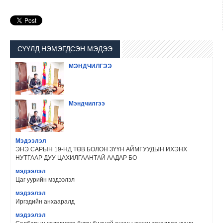
СҮҮЛД НЭМЭГДСЭН МЭДЭЭ
МЭНДЧИЛГЭЭ
Мэндчилгээ
Мэдээлэл
ЭНЭ САРЫН 19-НД ТӨВ БОЛОН ЗҮҮН АЙМГУУДЫН ИХЭНХ
НУТГААР ДУУ ЦАХИЛГААНТАЙ ААДАР БО
мэдээлэл
Цаг уурийн мэдээлэл
мэдээлэл
Иргэдийн анхааралд
мэдээлэл