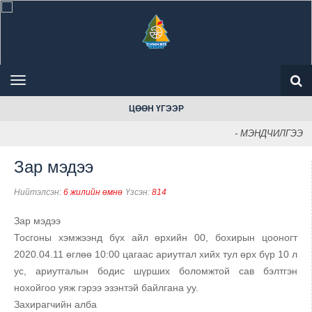
ЦӨӨН ҮГЭЭР
- МЭНДЧИЛГЭЭ
Зар мэдээ
Нийтэлсэн:
6 жилийн өмнө
Үзсэн:
814
Зар мэдээ
Тосгоны хэмжээнд бүх айл өрхийн 00, бохирын цооногт
2020.04.11 өглөө 10:00 цагаас ариутгал хийх тул өрх бүр 10 л
ус, ариутгалын бодис шүрших боломжтой сав бэлтгэн
нохойгоо уяж гэрээ эзэнтэй байлгана уу.
Захирагчийн алба