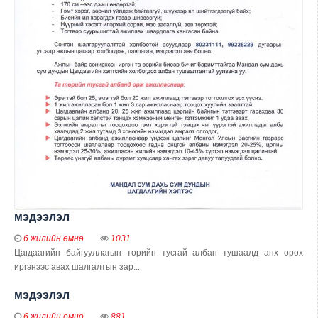
мэдээлэл
6 жилийн өмнө
1031
Цагдаагийн байгууллагын төрийн тусгай албан тушаалд анх орох
иргэнээс авах шалгалтын зар...
мэдээлэл
6 жилийн өмнө
881