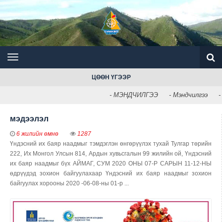
ЦӨӨН ҮГЭЭР
- МЭНДЧИЛГЭЭ
- Мэндчилгээ
- 
мэдээлэл
6 жилийн өмнө
1287
Үндэсний их баяр наадмыг тэмдэглэн өнгөрүүлэх тухай Тулгар төрийн
222, Их Монгол Улсын 814, Ардын хувьсгалын 99 жилийн ой, Үндэсний
их баяр наадмыг бүх АЙМАГ, СУМ 2020 ОНЫ 07-Р САРЫН 11-12-НЫ
өдрүүдэд зохион байгуулахаар Үндэсний их баяр наадмыг зохион
байгуулах хорооны 2020 -06-08-ны 01-р ...