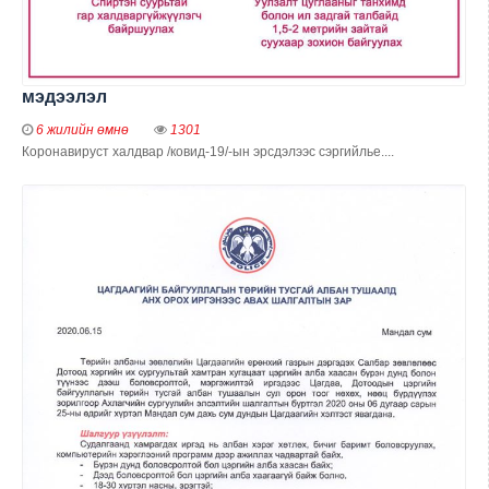
мэдээлэл
6 жилийн өмнө
1301
Коронавируст халдвар /ковид-19/-ын эрсдэлээс сэргийлье....