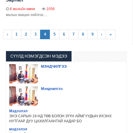
6 жилийн өмнө
1056
малын вакцин хийлгэх....
(current)
‹
1
2
3
4
5
6
7
8
9
›
»
СҮҮЛД НЭМЭГДСЭН МЭДЭЭ
МЭНДЧИЛГЭЭ
Мэндчилгээ
Мэдээлэл
ЭНЭ САРЫН 19-НД ТӨВ БОЛОН ЗҮҮН АЙМГУУДЫН ИХЭНХ
НУТГААР ДУУ ЦАХИЛГААНТАЙ ААДАР БО
мэдээлэл