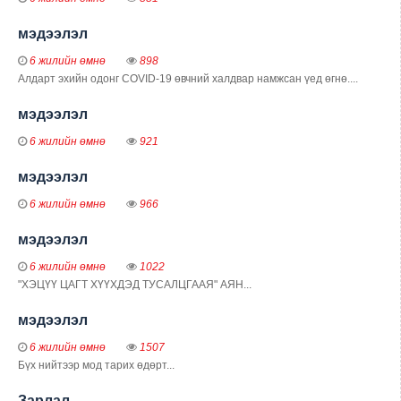
мэдээлэл
6 жилийн өмнө
898
Алдарт эхийн одонг COVID-19 өвчний халдвар намжсан үед өгнө....
мэдээлэл
6 жилийн өмнө
921
мэдээлэл
6 жилийн өмнө
966
мэдээлэл
6 жилийн өмнө
1022
"ХЭЦҮҮ ЦАГТ ХҮҮХДЭД ТУСАЛЦГААЯ" АЯН...
мэдээлэл
6 жилийн өмнө
1507
Бүх нийтээр мод тарих өдөрт...
Зарлал