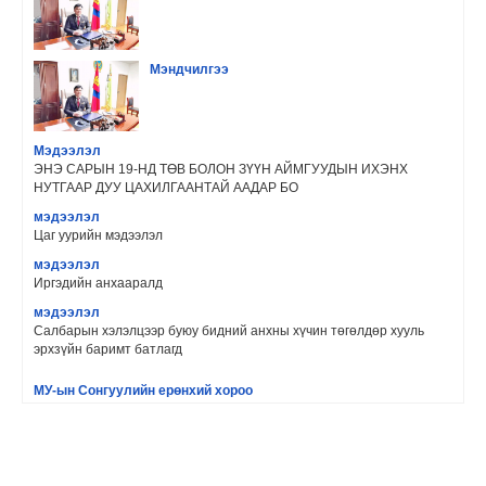
Мэндчилгээ
Мэдээлэл
ЭНЭ САРЫН 19-НД ТӨВ БОЛОН ЗҮҮН АЙМГУУДЫН ИХЭНХ
НУТГААР ДУУ ЦАХИЛГААНТАЙ ААДАР БО
мэдээлэл
Цаг уурийн мэдээлэл
мэдээлэл
Иргэдийн анхааралд
мэдээлэл
Салбарын хэлэлцээр буюу бидний анхны хүчин төгөлдөр хууль
эрхзүйн баримт батлагд
МУ-ын Сонгуулийн ерөнхий хороо
Сонгуулийн хороонд ажиллах ажилтны сургалтын сорил 2021 оны
3 дугаар сарын 31-ни
Сэлэнгэ аймгийн Цагдаагийн газар
Нус цэрээ бүү хая‼ Гудамжинд нус цэрээ хаях нь олон халдварт