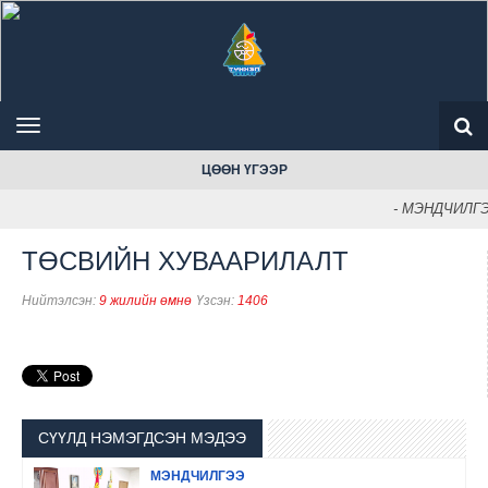
ЦӨӨН ҮГЭЭР
- МЭНДЧИЛГЭ
ТӨСВИЙН ХУВААРИЛАЛТ
Нийтэлсэн:
9 жилийн өмнө
Үзсэн:
1406
СҮҮЛД НЭМЭГДСЭН МЭДЭЭ
МЭНДЧИЛГЭЭ