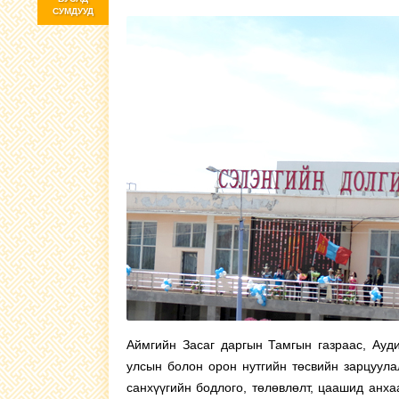
СУМДУУД
Аймгийн Засаг даргын Тамгын газраас, Ауди
улсын болон орон нутгийн төсвийн зарцуулал
санхүүгийн бодлого, төлөвлөлт, цаашид анха