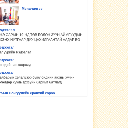
Мэндчилгээ
эдээлэл
НЭ САРЫН 19-НД ТӨВ БОЛОН ЗҮҮН АЙМГУУДЫН
ХЭНХ НУТГААР ДУУ ЦАХИЛГААНТАЙ ААДАР БО
эдээлэл
аг уурийн мэдээлэл
эдээлэл
ргэдийн анхааралд
эдээлэл
албарын хэлэлцээр буюу бидний анхны хүчин
өгөлдөр хууль эрхзүйн баримт батлагд
У-ын Сонгуулийн ерөнхий хороо
онгуулийн хороонд ажиллах ажилтны сургалтын
орил 2021 оны 3 дугаар сарын 31-ни
элэнгэ аймгийн Цагдаагийн газар
ус цэрээ бүү хая‼ Гудамжинд нус цэрээ хаях нь
лон халдварт өвчин тархах эрсдли