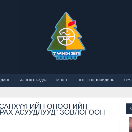
 ДАНС
ИЛ ТОД БАЙДАЛ
МЭДЭЭ
ТОГТООЛ, ШИЙДВЭР
ХУУЛ
 САНХҮҮГИЙН ӨНӨӨГИЙН
РАХ АСУУДЛУУД” ЗӨВЛӨГӨӨН