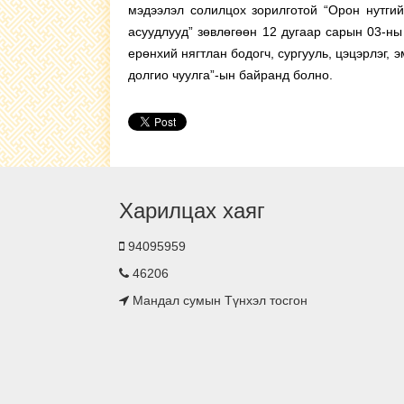
мэдээлэл солилцох зорилготой “Орон нутгий
асуудлууд” зөвлөгөөн 12 дугаар сарын 03-ны
ерөнхий нягтлан бодогч, сургууль, цэцэрлэг, 
долгио чуулга”-ын байранд болно.
Харилцах хаяг
94095959
46206
Мандал сумын Түнхэл тосгон