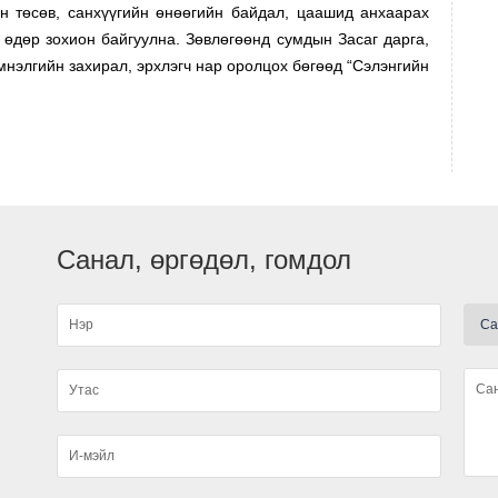
h
н төсөв, санхүүгийн өнөөгийн байдал, цаашид анхаарах
0
 өдөр зохион байгуулна. Зөвлөгөөнд сумдын Засаг дарга,
З
эмнэлгийн захирал, эрхлэгч нар оролцох бөгөөд “Сэлэнгийн
И
0
М
М
ц
м
Ж
т
Санал, өргөдөл, гомдол
м
С
ү
м
А
т
м
А