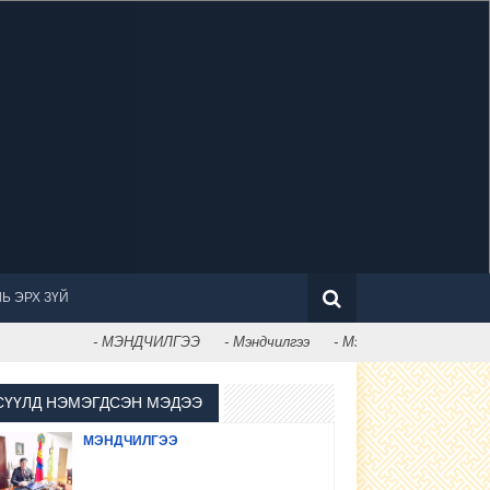
Ь ЭРХ ЗҮЙ
- МЭНДЧИЛГЭЭ
- Мэндчилгээ
- Мэдээлэл
СҮҮЛД НЭМЭГДСЭН МЭДЭЭ
МЭНДЧИЛГЭЭ