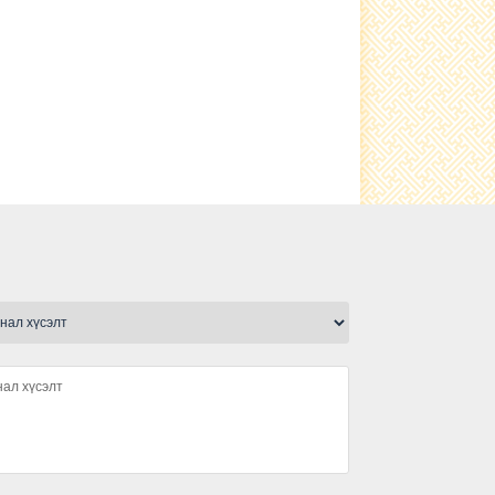
ttps://scontent.fuln5-1.fna.fbcdn.net/v/t1.0-
/p526x296/157713341_5130840670321
арлал
Х-ын гишүүн Ч.Ундрам 2020 оны 10 сарын 09-ны
9:00 цагт Сургуулийн зааланд ард
эндчилгээ
эндчилгээ Түнхэл сайхан нутгийнхаа хөгжил
эцэглэлт, хойч үеийнхээ ирээдүйн сай
эдээ
ирэмсэн эхийн тэтгэмж, 0-3 насны хүүхэд асарсны
этгэмж, гурав болон түүнээс дэ
мэдээлэл
эдээлэл
онгогчдын саналыг татах зорилгоор дараах үйлдэл,
йл ажиллагаа явуулахыг ХОРИГЛ
эдээлэл
ймаг, Нийслэл, Сум, Дүүргийн иргэдийн
өлөөлөгчдийн хурлын ээлжит сонгууль
эдээлэл
ймаг, Нийслэл, Сум, Дүүргийн иргэдийн