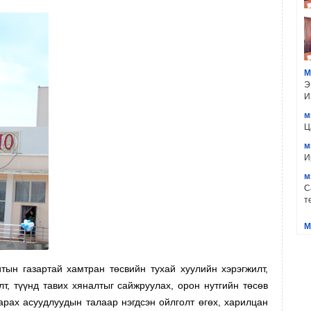
М
Э
И
м
Ц
м
И
м
С
т
М
С
с
тын газартай хамтран төсвийн тухай хуулийн хэрэгжилт,
С
Н
т, түүнд тавих хяналтыг сайжруулах, орон нутгийн төсөв
о
арах асуудлуудын талаар нэгдсэн ойлголт өгөх, харилцан